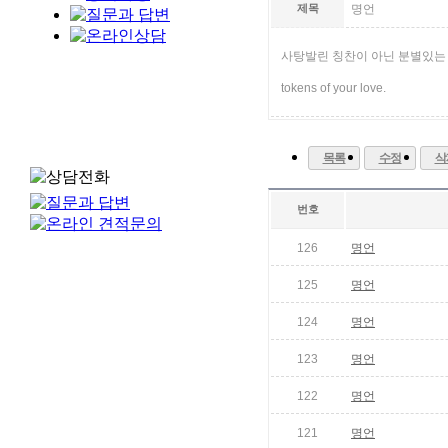
제목
명언
사탕발린 칭찬이 아닌 분별있는 애정의 증표로
tokens of your love.
웅
진
목록
수정
삭
프
번호
리
드
126
명언
상
125
명언
조
124
명언
-
123
명언
웅
122
명언
진
121
명언
프