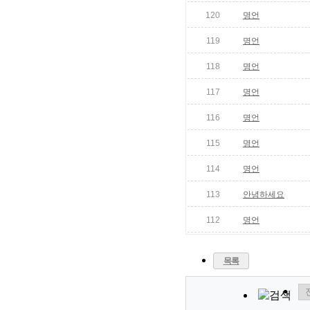
120
명언
리
드
119
명언
상
118
명언
조
117
명언
장
116
명언
례
115
명언
-
114
명언
장
례
113
안녕하세요
현
112
명언
대
해
목록
상
태