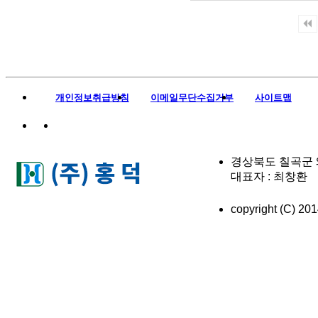
아
보
험
설
개인정보취급방침
이메일무단수집거부
사이트맵
계
안
-
경상북도 칠곡군 왜관읍
대표자 : 최창환 이메
현
대
copyright (C) 2
해
상
태
아
보