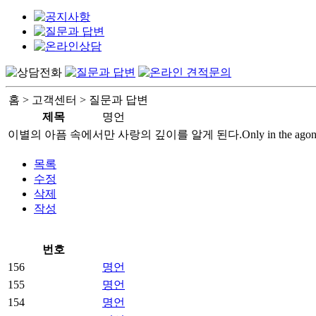
홈 > 고객센터 > 질문과 답변
제목
명언
이별의 아픔 속에서만 사랑의 깊이를 알게 된다.Only in the agony of partin
상
조
목록
-
수정
상
삭제
조
작성
장
례
번호
준
비
156
명언
-
155
명언
장
154
명언
례