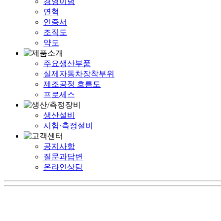
경영이념
연혁
인증서
조직도
약도
주요생산부품
실제자동차장착부위
제조공정 흐름도
프로세스
생산설비
시험·측정설비
공지사항
질문과답변
온라인상담