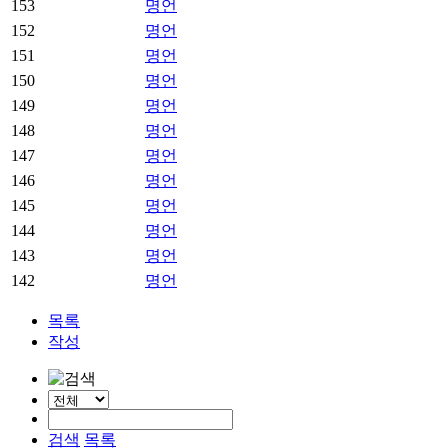
153
명언
준
비
152
명언
현
151
명언
대
150
명언
해
149
명언
상
148
명언
태
147
명언
아
보
146
명언
험
145
명언
산
144
명언
모
143
명언
특
142
명언
약
-
목록
현
작성
대
해
상
태
아
검색
목록
보