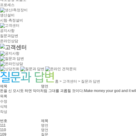
프로세스
생산설비
시험·측정설비
공지사항
질문과답변
온라인상담
홈 > 고객센터 > 질문과 답변
제목
명언
돈을 신 모시듯 하면 악마처럼 그대를 괴롭힐 것이다.Make money your god and it will plagu
프
목록
리
수정
드
삭제
상
작성
조
-
번호
제목
프
111
명언
리
110
명언
드
109
질문