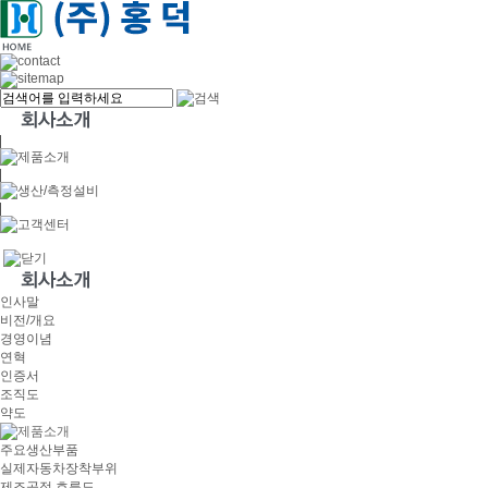
인사말
비전/개요
경영이념
연혁
인증서
조직도
약도
주요생산부품
실제자동차장착부위
제조공정 흐름도