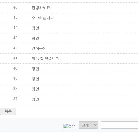
46
안녕하세요.
45
수고하십니다.
44
명언
43
명언
42
견적문의
41
제품 잘 봤습니다.
40
명언
39
명언
38
명언
37
명언
목록