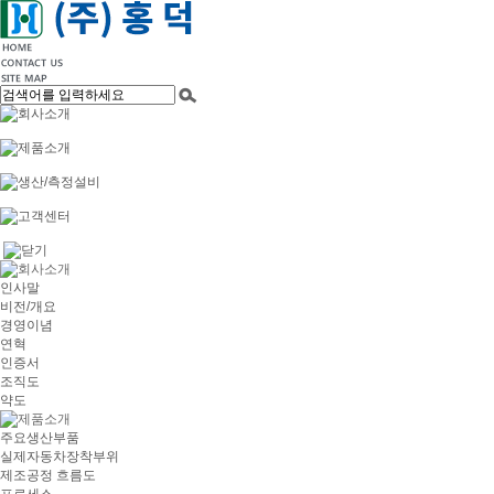
인사말
비전/개요
경영이념
연혁
인증서
조직도
약도
주요생산부품
실제자동차장착부위
제조공정 흐름도