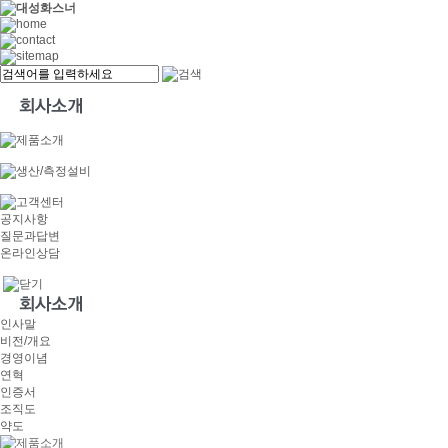
공지사항
질문과답변
온라인상담
인사말
비전/개요
경영이념
연혁
인증서
조직도
약도